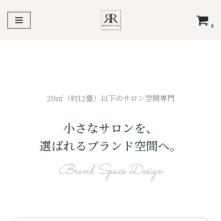
コ
0
ン
テ
ン
小さなサロンのための空
ツ
へ
間デザイン
ス
20㎡（約12畳）以下のサロン空間専門
キ
ッ
小さなサロンを、
プ
選ばれるブランド空間へ。
Brand Space Design