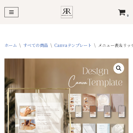
コ
0
ン
テ
ン
ツ
ホーム
\
すべての商品
\
Canvaテンプレート
\
メニュー表＆リッチ
へ
ス
キ
ッ
プ